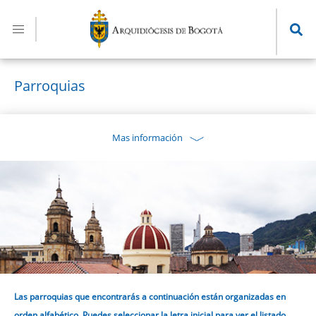
Pasar
al
contenido
principal
Parroquias
Mas información
Las parroquias que encontrarás a continuación están organizadas en
orden alfabético. Puedes seleccionar la letra inicial para ver el listado