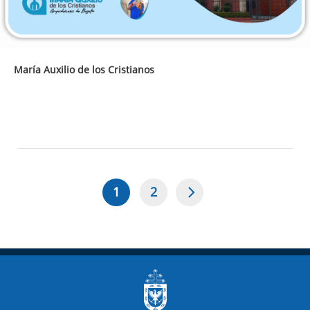
María Auxilio de los Cristianos
1
2
Página
Page
Paginación
actual