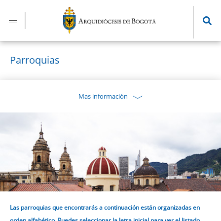
Pasar
al
contenido
principal
Parroquias
Mas información
Las parroquias que encontrarás a continuación están organizadas en
orden alfabético. Puedes seleccionar la letra inicial para ver el listado