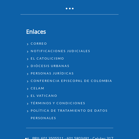
Enlaces
ENLACES
CORREO
NOTIFICACIONES JUDICIALES
EL CATOLICISMO
DIÓCESIS URBANAS
PERSONAS JURÍDICAS
CONFERENCIA EPISCOPAL DE COLOMBIA
CELAM
EL VATICANO
TÉRMINOS Y CONDICIONES
POLÍTICA DE TRATAMIENTO DE DATOS
PERSONALES
PBX: 601 3505511 - 601 5803491 - Celular: 317