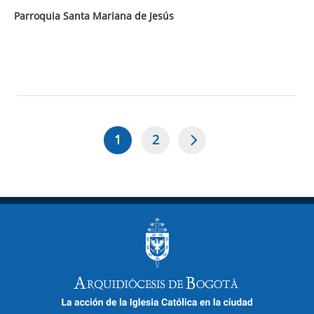
Parroquia Santa Mariana de Jesús
1
2
Página
Page
Paginación
actual