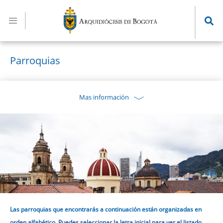
Pasar
al
contenido
principal
Parroquias
Mas información
Las parroquias que encontrarás a continuación están organizadas en
orden alfabético. Puedes seleccionar la letra inicial para ver el listado