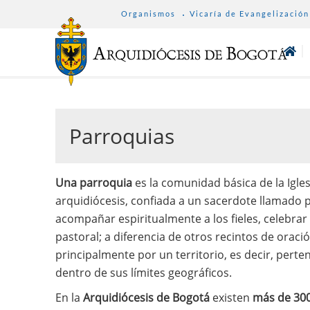
SUB
Pasar
Organismos
Vicaría de Evangelización
MENU
al
ARCHDIOCESE
contenido
principal
Parroquias
Una parroquia
es la comunidad básica de la Igles
arquidiócesis, confiada a un sacerdote llamado p
acompañar espiritualmente a los fieles, celebrar
pastoral; a diferencia de otros recintos de oraci
principalmente por un territorio, es decir, perten
dentro de sus límites geográficos.
En la
Arquidiócesis de Bogotá
existen
más de 300