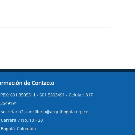
ormación de Contacto
PBX: 601 3505511 - 601 5803491 - Celular: 317
3549191
secretaria2_cancilleria@arquibogota.org.co
Carrera 7 No. 10 - 20
Bogotá, Colombia