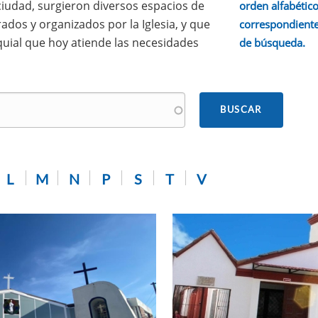
 ciudad, surgieron diversos espacios de
orden alfabético.
ados y organizados por la Iglesia, y que
correspondiente
quial que hoy atiende las necesidades
de búsqueda.
L
M
N
P
S
T
V