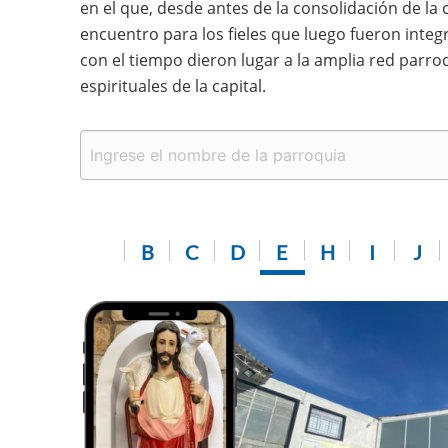
en el que, desde antes de la consolidación de la
encuentro para los fieles que luego fueron integr
con el tiempo dieron lugar a la amplia red parro
espirituales de la capital.
B
C
D
E
H
I
J