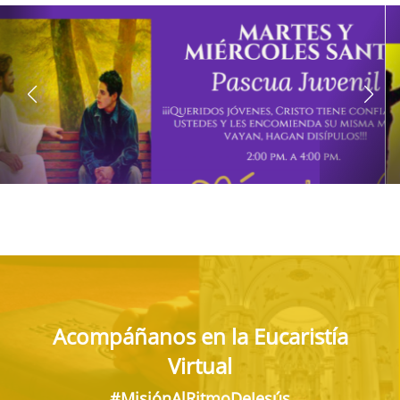
Acompáñanos en la Eucaristía
Virtual
#MisiónAlRitmoDeJesús