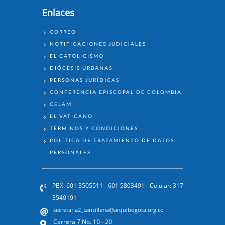
Enlaces
ENLACES
CORREO
NOTIFICACIONES JUDICIALES
EL CATOLICISMO
DIÓCESIS URBANAS
PERSONAS JURÍDICAS
CONFERENCIA EPISCOPAL DE COLOMBIA
CELAM
EL VATICANO
TÉRMINOS Y CONDICIONES
POLÍTICA DE TRATAMIENTO DE DATOS
PERSONALES
PBX: 601 3505511 - 601 5803491 - Celular: 317
3549191
secretaria2_cancilleria@arquibogota.org.co
Carrera 7 No. 10 - 20