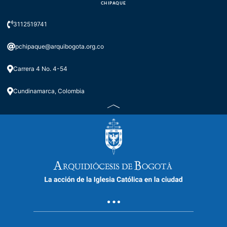
CHIPAQUE
3112519741
pchipaque@arquibogota.org.co
Carrera 4 No. 4-54
Cundinamarca, Colombia