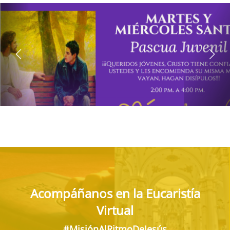
Acompáñanos en la Eucaristía
Virtual
#MisiónAlRitmoDeJesús