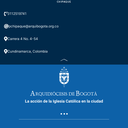
CHIPAQUE
3112519741
pchipaque@arquibogota.org.co
Carrera 4 No. 4-54
Cundinamarca, Colombia