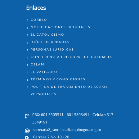
Enlaces
ENLACES
CORREO
NOTIFICACIONES JUDICIALES
EL CATOLICISMO
DIÓCESIS URBANAS
PERSONAS JURÍDICAS
CONFERENCIA EPISCOPAL DE COLOMBIA
CELAM
EL VATICANO
TÉRMINOS Y CONDICIONES
POLÍTICA DE TRATAMIENTO DE DATOS
PERSONALES
PBX: 601 3505511 - 601 5803491 - Celular: 317
3549191
secretaria2_cancilleria@arquibogota.org.co
Carrera 7 No. 10 - 20